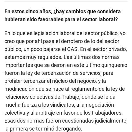
c
o
En estos cinco años, ¿hay cambios que considera
n
d
hubieran sido favorables para el sector laboral?
s
o
f
En lo que es legislación laboral del sector público, yo
9
creo que por ahí pasa el derrotero de lo del sector
m
i
público, un poco bajarse el CAS. En el sector privado,
n
u
estamos muy regulados. Las últimas dos normas
t
importantes que se dieron en este último quinquenio
e
s
fueron la ley de tercerización de servicios, para
,
4
prohibir tercerizar el núcleo del negocio, y la
5
modificación que se hace al reglamento de la ley de
s
e
relaciones colectivas de Trabajo, donde se le da
c
o
mucha fuerza a los sindicatos, a la negociación
n
d
colectiva y al arbitraje en favor de los trabajadores.
s
Esas dos normas fueron cuestionadas judicialmente,
la primera se terminó derogando.