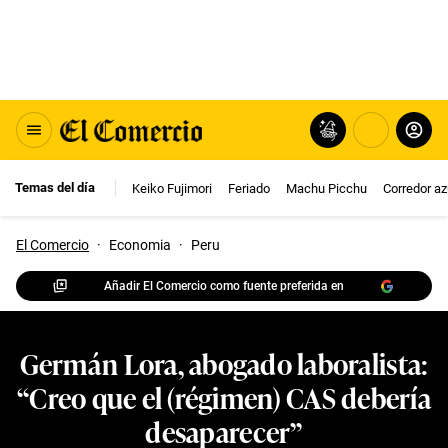
Temas del día
Keiko Fujimori
Feriado
Machu Picchu
Corredor az
El Comercio
·
Economia
·
Peru
Añadir El Comercio como fuente preferida en
Germán Lora, abogado laboralista:
“Creo que el (régimen) CAS debería
desaparecer”