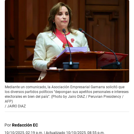
Mediante un comunicado, la Asociación Empresarial Gamarra solicitó que
los diversos partidos políticos “depongan sus apetitos personales e intereses
electorales en bien del país”. (Photo by Jairo DIAZ / Peruvian Presidency /
AFP)
/
JAIRO DIAZ
Por
Redacción EC
10/10/2025, 02:19 p.m. | Actualizado 10/10/2025, 08:55 p.m.