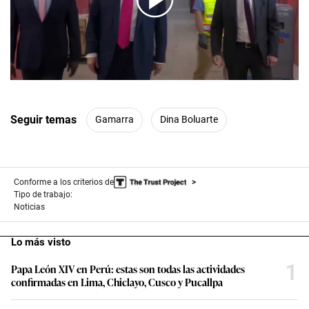
00:00
/
03:57
Seguir temas
Gamarra
Dina Boluarte
Conforme a los criterios de
Tipo de trabajo:
Noticias
Lo más visto
1
Papa León XIV en Perú: estas son todas las actividades
confirmadas en Lima, Chiclayo, Cusco y Pucallpa