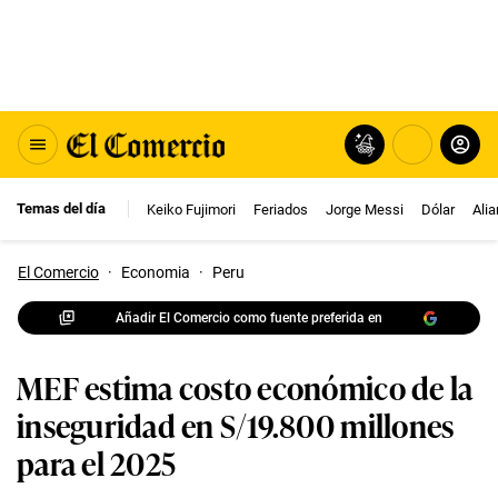
Temas del día
Keiko Fujimori
Feriados
Jorge Messi
Dólar
Ali
El Comercio
·
Economia
·
Peru
Añadir El Comercio como fuente preferida en
MEF estima costo económico de la
inseguridad en S/19.800 millones
para el 2025