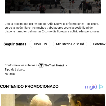
0
seconds
of
Con la proximidad del feriado por Año Nuevo el próximo lunes 1 de enero,
1
surge la incógnita entre muchos trabajadores sobre la posibilidad de
minute,
disponer también del martes 2 como día libre para actividades personales.
58
seconds
Seguir temas
COVID-19
Ministerio De Salud
Coronav
Conforme a los criterios de
Tipo de trabajo:
Noticias