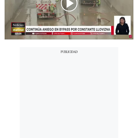
00:00
/
01:52