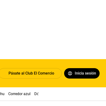
Pásate al Club El Comercio
Inicia sesión
chu
Corredor azul
Dólar
Congreso
Nasca
Acuña
Toled