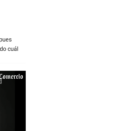
 pues
ado cuál