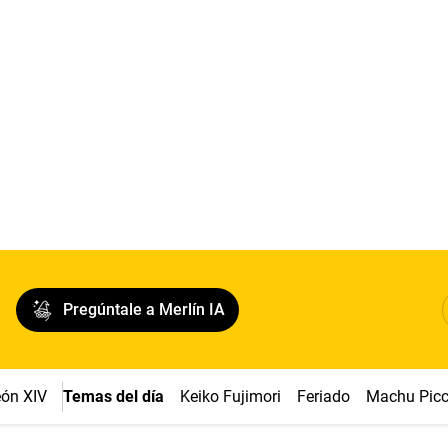
Pregúntale a Merlín IA
ón XIV
Temas del día
Keiko Fujimori
Feriado
Machu Pic