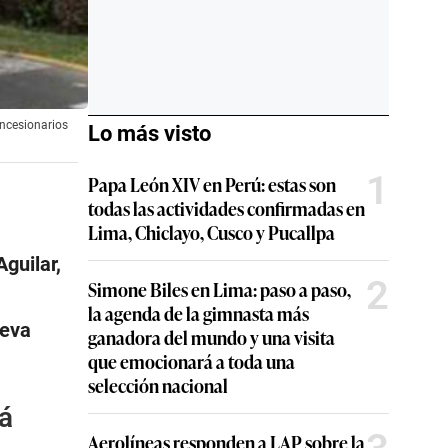
oncesionarios
Lo más visto
1
Papa León XIV en Perú: estas son
todas las actividades confirmadas en
Lima, Chiclayo, Cusco y Pucallpa
guilar,
2
Simone Biles en Lima: paso a paso,
la agenda de la gimnasta más
ueva
ganadora del mundo y una visita
que emocionará a toda una
selección nacional
á
Aerolíneas responden a LAP sobre la