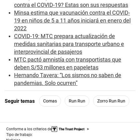
o
contra el COVID-19? Estas son sus respuestas
n
d
Minsa estima que vacunación contra el COVID-
s
19 en niños de 5 a 11 años iniciará en enero del
2022
COVID-19: MTC prepara actualización de
medidas sanitarias para transporte urbano e
interprovincial de pasajeros
MTC pactó amnistía con transportistas que
deben S/53 millones en papeletas
Hernando Tavera: “Los sismos no saben de
pandemias. Solo ocurren”
Seguir temas
Comas
Run Run
Zorro Run Run
Conforme a los criterios de
Tipo de trabajo: