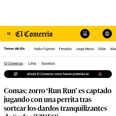
Temas del día
Keiko Fujimori
Feriados
Jorge Messi
Dólar
Ali
El Comercio
·
Lima
·
Sucesos
Añadir El Comercio como fuente preferida en
Comas: zorro ‘Run Run’ es captado
jugando con una perrita tras
sortear los dardos tranquilizantes