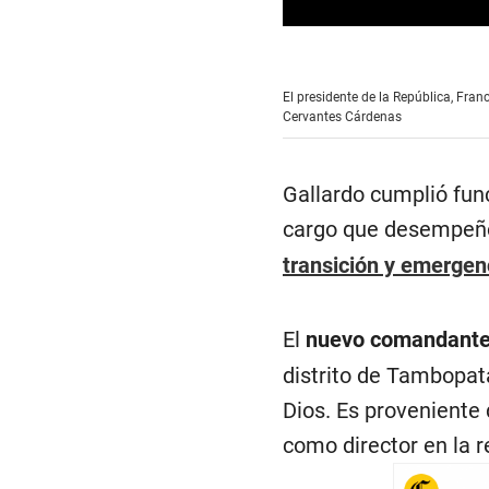
0
s
e
c
El presidente de la República, Fra
o
Cervantes Cárdenas
n
d
s
o
f
Gallardo cumplió fun
2
m
cargo que desempeño
i
n
transición y emergen
u
t
e
s
El
nuevo comandante 
,
5
distrito de Tambopat
2
s
Dios. Es proveniente
e
c
como director en la r
o
n
d