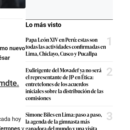
Lo más visto
1
Papa León XIV en Perú: estas son
todas las actividades confirmadas en
omo nuevo
Lima, Chiclayo, Cusco y Pucallpa
ésar
2
Exdirigente del Movadef ya no será
el representante de JP en Ética:
mdte.
entretelones de los acuerdos
iniciales sobre la distribución de las
comisiones
3
Simone Biles en Lima: paso a paso,
icada hoy
la agenda de la gimnasta más
ganadora del mundo y una visita
Terrones
y