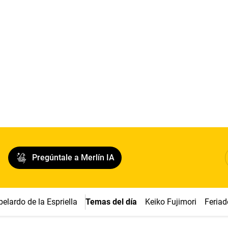
Pregúntale a Merlín IA
belardo de la Espriella
Temas del día
Keiko Fujimori
Feriad