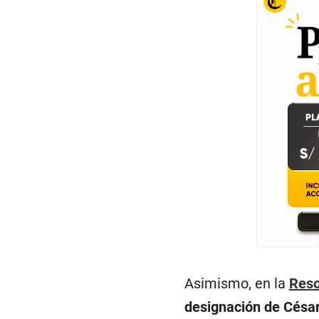
s
V
o
l
u
m
e
9
0
%
Asimismo, en la
Reso
designación de
César