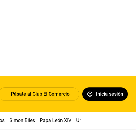
Pásate al Club El Comercio
Inicia sesión
os
Simon Biles
Papa León XIV
U vs Cristal
Dólar
Congr