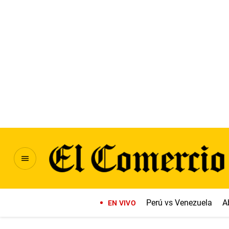
Perú vs Venezuela
A
EN VIVO