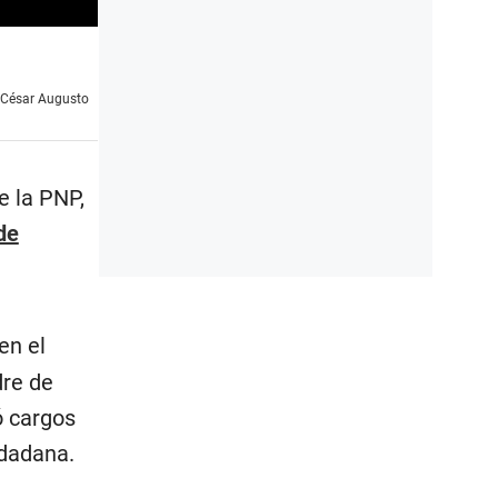
l César Augusto
e la PNP,
de
en el
dre de
ó cargos
udadana.