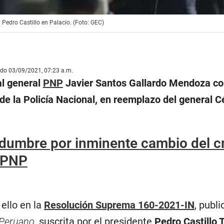
 Pedro Castillo en Palacio. (Foto: GEC)
ado 03/09/2021, 07:23 a.m.
al general
PNP
Javier Santos Gallardo Mendoza c
e la Policía Nacional, en reemplazo del general C
idumbre por inminente cambio del c
a PNP
ello en la
Resolución Suprema 160-2021-IN
, publ
 Peruano
, suscrita por el presidente
Pedro Castillo 