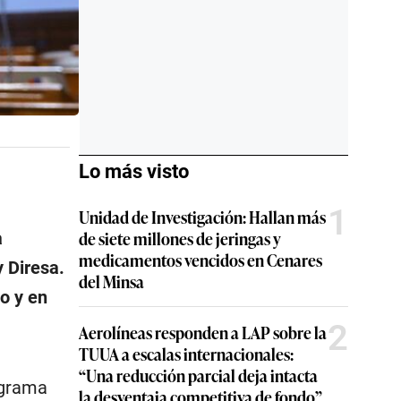
Lo más visto
1
Unidad de Investigación: Hallan más
de siete millones de jeringas y
a
medicamentos vencidos en Cenares
y Diresa.
del Minsa
o y en
2
Aerolíneas responden a LAP sobre la
TUUA a escalas internacionales:
“Una reducción parcial deja intacta
ograma
la desventaja competitiva de fondo”