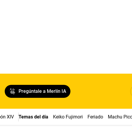
Pregúntale a Merlín IA
ón XIV
Temas del día
Keiko Fujimori
Feriado
Machu Pic