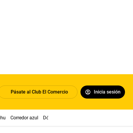
Pásate al Club El Comercio
Inicia sesión
chu
Corredor azul
Dólar
Congreso
Nasca
Acuña
Toled