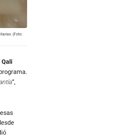
tarias. (Foto:
 Qali
 programa.
antía
”,
resas
desde
dió