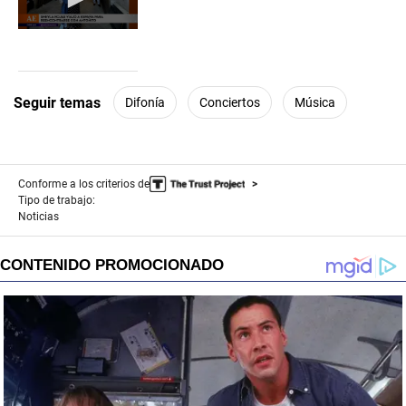
0
seconds
of
1
minute,
Seguir temas
Difonía
Conciertos
Música
11
seconds
Conforme a los criterios de
Tipo de trabajo:
Noticias