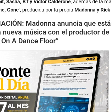
it, Sasha, BT y Victor Calderone
, además de la m
ne, Gone’,
producida por la propia
Madonna y Rick 
MACIÓN:
Madonna anuncia que está
n nueva música con el productor de
 On A Dance Floor”