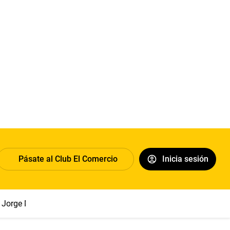
Pásate al Club El Comercio
Inicia sesión
Jorge Messi
Papa León XIV
Congreso
Sueldo mínimo
Cl