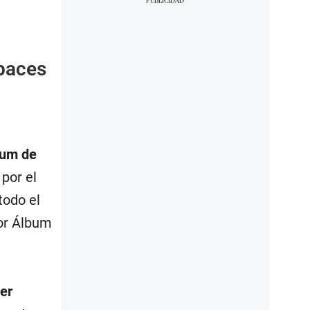
paces
bum de
 por el
todo el
or Álbum
er