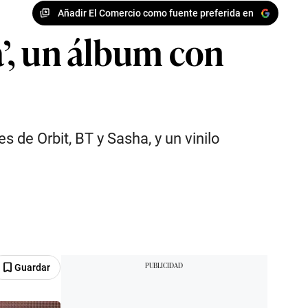
Añadir El Comercio como fuente preferida en
’, un álbum con
s de Orbit, BT y Sasha, y un vinilo
Guardar