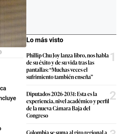
Lo más visto
1
)
Phillip Chu Joy lanza libro, nos habla
de su éxito y de su vida tras las
pantallas: “Muchas veces el
sufrimiento también enseña”
ica
2
Diputados 2026-2031: Esta es la
ncluye
experiencia, nivel académico y perfil
de la nueva Cámara Baja del
Congreso
o
Colombia se suma al giro regional a