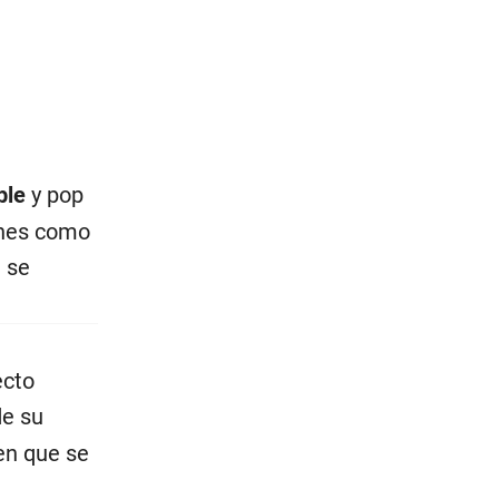
ble
y pop
ones como
 se
ecto
de su
en que se