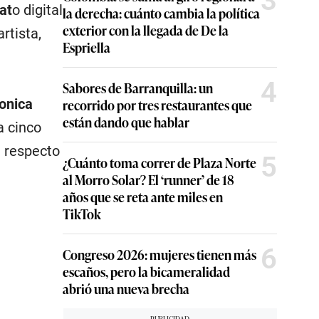
3
at
o digital
la derecha: cuánto cambia la política
exterior con la llegada de De la
rtista,
Espriella
4
Sabores de Barranquilla: un
recorrido por tres restaurantes que
onica
están dando que hablar
a cinco
n respecto
5
¿Cuánto toma correr de Plaza Norte
al Morro Solar? El ‘runner’ de 18
años que se reta ante miles en
TikTok
6
Congreso 2026: mujeres tienen más
escaños, pero la bicameralidad
abrió una nueva brecha