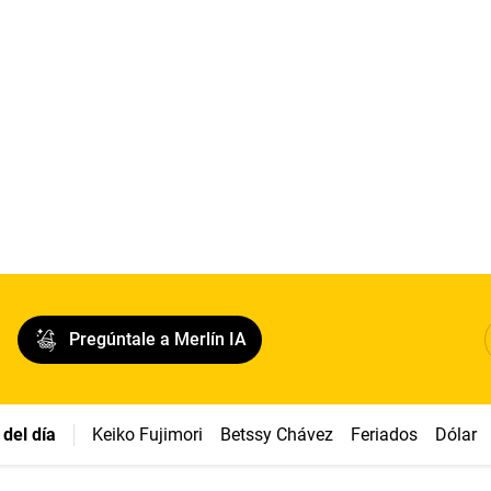
Pregúntale a Merlín IA
del día
Keiko Fujimori
Betssy Chávez
Feriados
Dólar