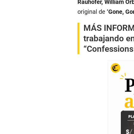
Rauhofer, William Orb
original de
‘Gone, Go
MÁS INFOR
trabajando e
“Confessions