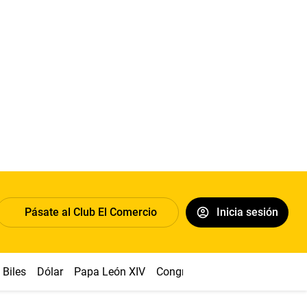
Pásate al Club El Comercio
Inicia sesión
Biles
Dólar
Papa León XIV
Congreso
Machu Picchu
Ab