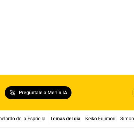
Pregúntale a Merlín IA
belardo de la Espriella
Temas del día
Keiko Fujimori
Simon 