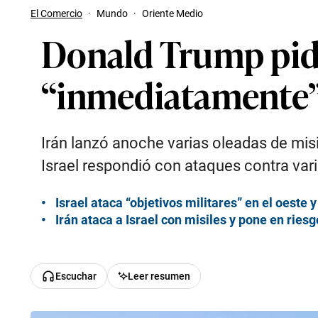
El Comercio
·
Mundo
·
Oriente Medio
Donald Trump pide 
“inmediatamente
Irán lanzó anoche varias oleadas de misi
Israel respondió con ataques contra vari
Israel ataca “objetivos militares” en el oeste
Irán ataca a Israel con misiles y pone en rie
Escuchar
Leer resumen