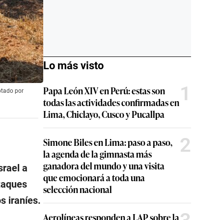
Lo más visto
1
Papa León XIV en Perú: estas son
eptado por
todas las actividades confirmadas en
Lima, Chiclayo, Cusco y Pucallpa
2
Simone Biles en Lima: paso a paso,
la agenda de la gimnasta más
ganadora del mundo y una visita
srael a
que emocionará a toda una
taques
selección nacional
s iraníes.
Aerolíneas responden a LAP sobre la