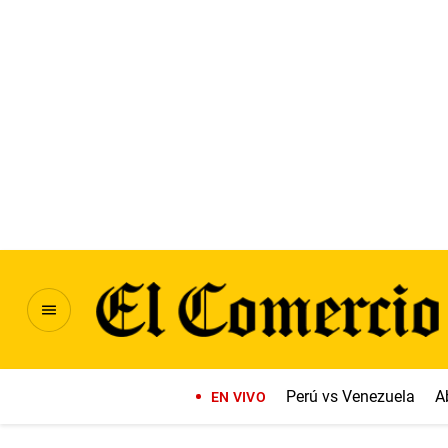
Perú vs Venezuela
A
EN VIVO