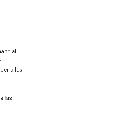
nancial
e
der a los
s las