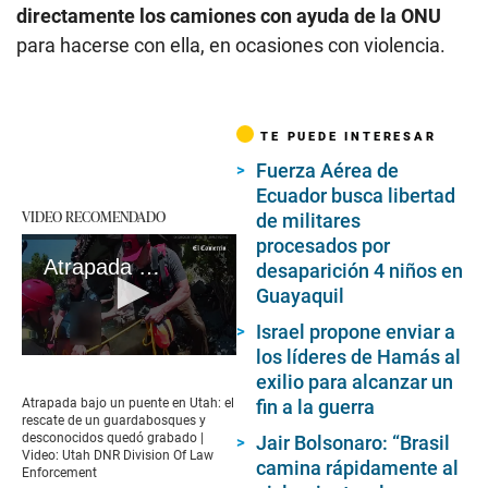
directamente los camiones con ayuda de la ONU
para hacerse con ella, en ocasiones con violencia.
TE PUEDE INTERESAR
Fuerza Aérea de
Ecuador busca libertad
VIDEO RECOMENDADO
de militares
procesados por
Atrapada bajo un puente en Utah: el rescate de un guardabosques y desconocidos quedó grabado | Video: Utah DNR Division Of Law Enforcement
desaparición 4 niños en
Guayaquil
Israel propone enviar a
los líderes de Hamás al
0
seconds
exilio para alcanzar un
of
Atrapada bajo un puente en Utah: el
fin a la guerra
5
rescate de un guardabosques y
minutes,
desconocidos quedó grabado |
Jair Bolsonaro: “Brasil
46
Video: Utah DNR Division Of Law
camina rápidamente al
seconds
Enforcement