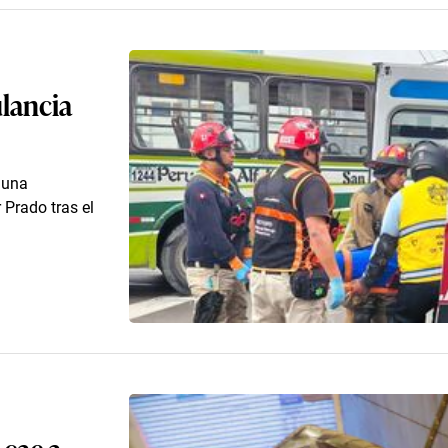
lancia
 una
 Prado tras el
 cae a