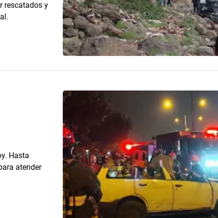
r rescatados y
al.
oy. Hasta
para atender