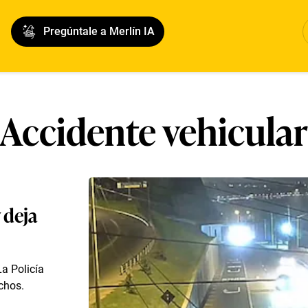
Pregúntale a Merlín IA
Accidente vehicular
 deja
La Policía
chos.