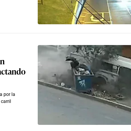
an
actando
a por la
carril