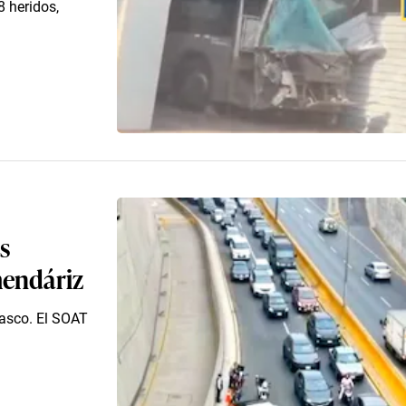
8 heridos,
s
mendáriz
casco. El SOAT