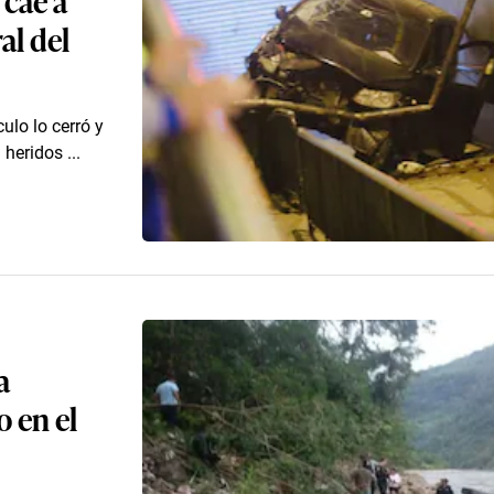
al del
ulo lo cerró y
heridos ...
a
 en el