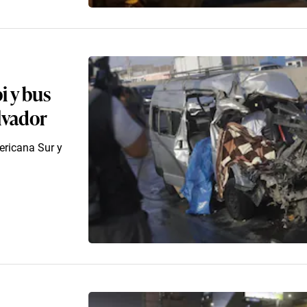
i y bus
lvador
ericana Sur y