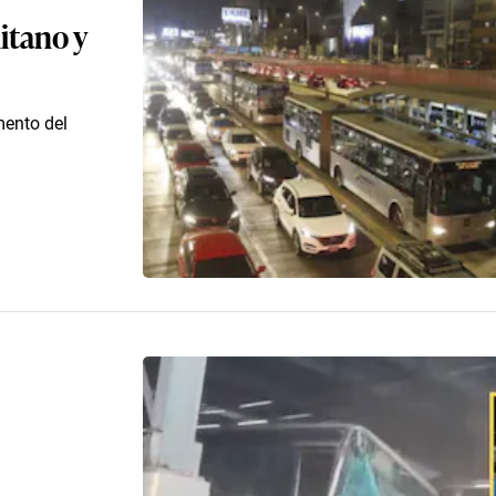
itano y
mento del