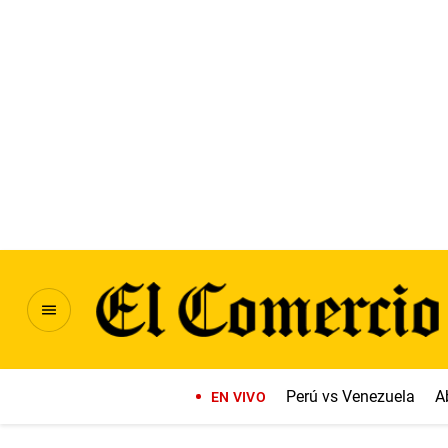
Perú vs Venezuela
A
EN VIVO