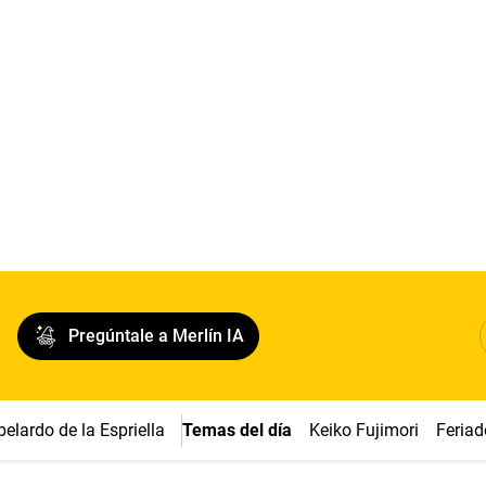
Pregúntale a Merlín IA
belardo de la Espriella
Temas del día
Keiko Fujimori
Feriad