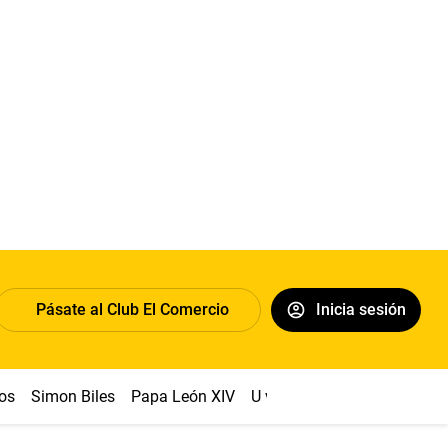
Pásate al Club El Comercio
Inicia sesión
os
Simon Biles
Papa León XIV
U vs Cristal
Dólar
Congr