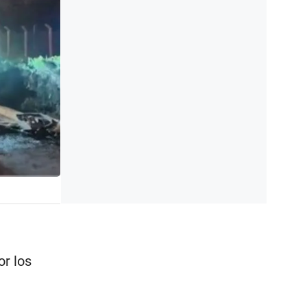
l
or los