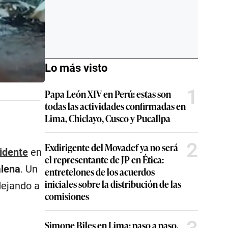
Lo más visto
1
Papa León XIV en Perú: estas son
todas las actividades confirmadas en
Lima, Chiclayo, Cusco y Pucallpa
2
Exdirigente del Movadef ya no será
idente
en
el representante de JP en Ética:
lena
. Un
entretelones de los acuerdos
iniciales sobre la distribución de las
dejando a
comisiones
Simone Biles en Lima: paso a paso,