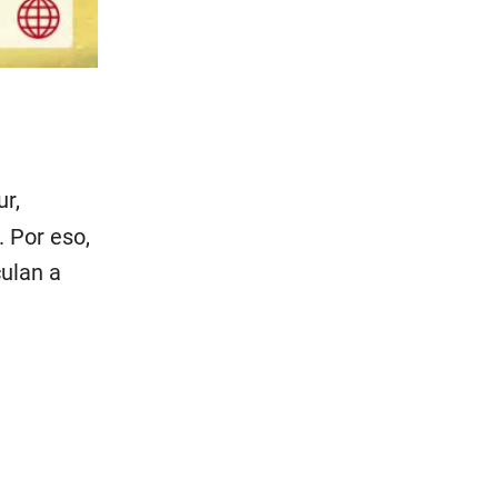
ur,
. Por eso,
culan a