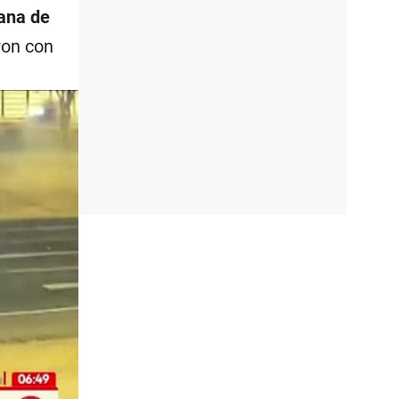
ana de
ron con