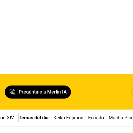
Pregúntale a Merlín IA
ón XIV
Temas del día
Keiko Fujimori
Feriado
Machu Pic