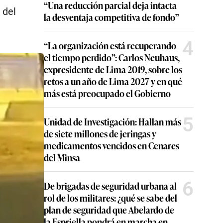
“Una reducción parcial deja intacta
 del
la desventaja competitiva de fondo”
4
“La organización está recuperando
el tiempo perdido”: Carlos Neuhaus,
expresidente de Lima 2019, sobre los
retos a un año de Lima 2027 y en qué
más está preocupado el Gobierno
5
Unidad de Investigación: Hallan más
de siete millones de jeringas y
medicamentos vencidos en Cenares
del Minsa
6
De brigadas de seguridad urbana al
rol de los militares: ¿qué se sabe del
plan de seguridad que Abelardo de
la Espriella pondrá en marcha en