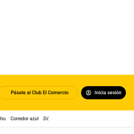
Pásate al Club El Comercio
Inicia sesión
chu
Corredor azul
Dólar
Congreso
Nasca
Acuña
Toled