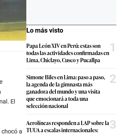
Lo más visto
1
Papa León XIV en Perú: estas son
todas las actividades confirmadas en
Lima, Chiclayo, Cusco y Pucallpa
2
Simone Biles en Lima: paso a paso,
de
la agenda de la gimnasta más
ganadora del mundo y una visita
a
que emocionará a toda una
al. El
selección nacional
3
Aerolíneas responden a LAP sobre la
TUUA a escalas internacionales:
 chocó a