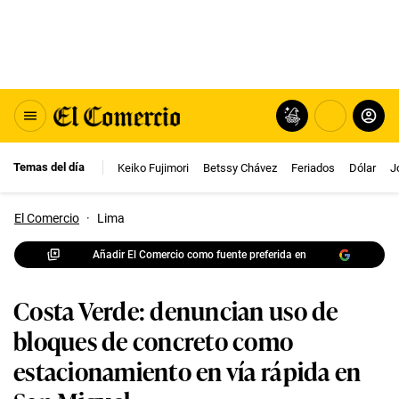
Temas del día
Keiko Fujimori
Betssy Chávez
Feriados
Dólar
J
El Comercio
·
Lima
Añadir El Comercio como fuente preferida en
Costa Verde: denuncian uso de
bloques de concreto como
estacionamiento en vía rápida en