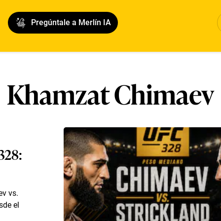
Pregúntale a Merlín IA
Khamzat Chimaev
328:
ev vs.
sde el