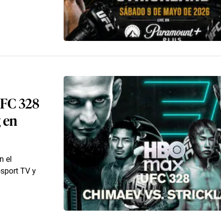
UFC 328
 en
n el
osport TV y