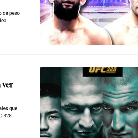
lo de peso
lea.
 ver
ales que
FC 328.