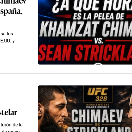
España,
isa los
EE.UU. y
stelar
turón de la
9 de mayo