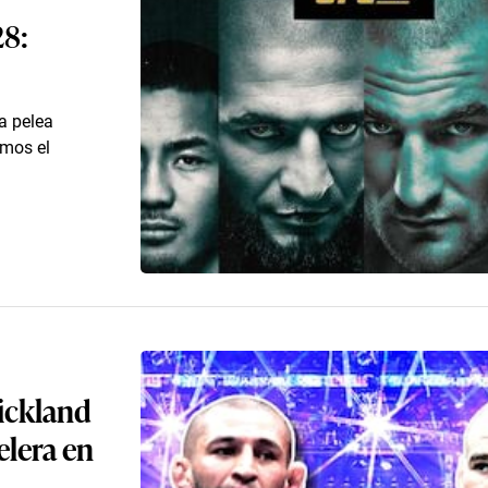
28:
a pelea
emos el
rickland
elera en