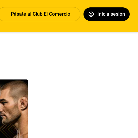
Pásate al Club El Comercio
Inicia sesión