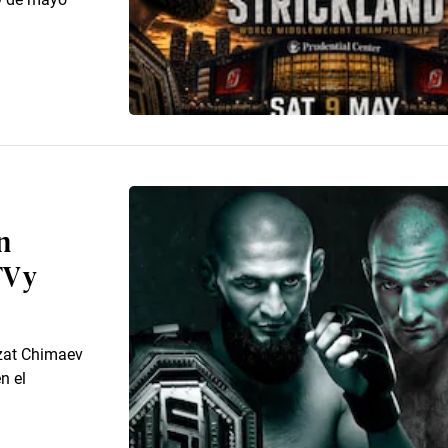
n
TV y
mzat Chimaev
n el