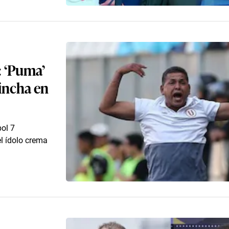
: ‘Puma’
hincha en
bol 7
l ídolo crema