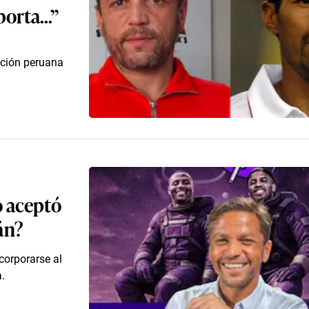
orta...”
cción peruana
o aceptó
fán?
corporarse al
a.