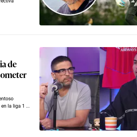
rectiva
ia de
 cometer
lentoso
n la liga 1 ...