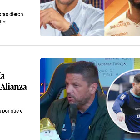
bras dieron
les
ía
 Alianza
 por qué el