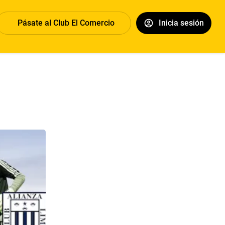
Pásate al Club El Comercio
Inicia sesión