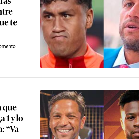
ntre
ue te
 momento
a que
 1 y lo
a: “Va