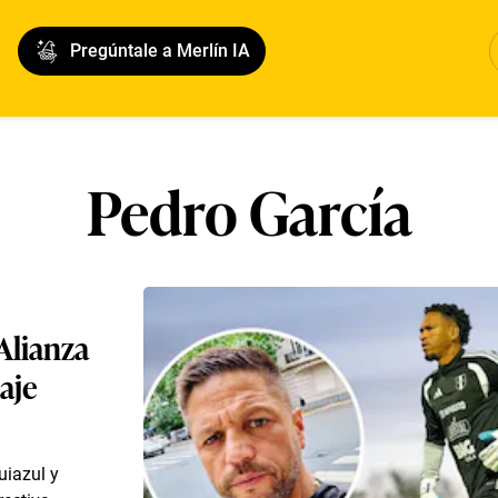
Pregúntale a Merlín IA
Pedro García
 Alianza
aje
uiazul y