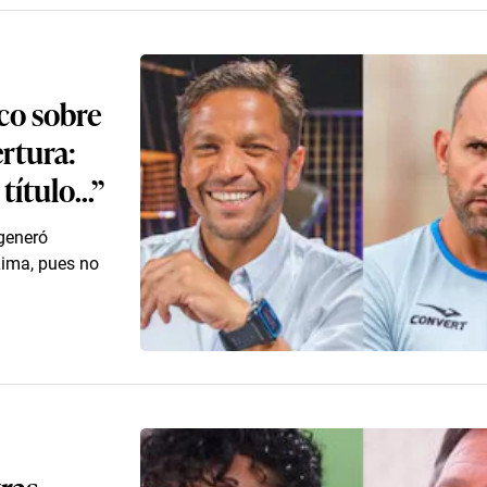
co sobre
ertura:
ítulo...”
 generó
Lima, pues no
ras