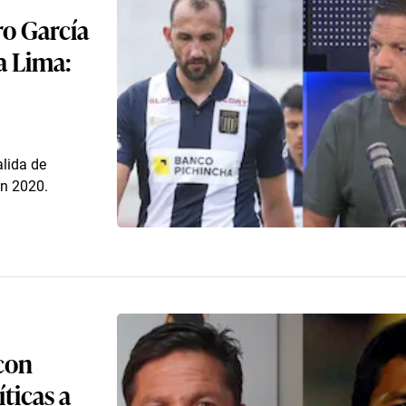
ro García
a Lima:
alida de
en 2020.
con
íticas a