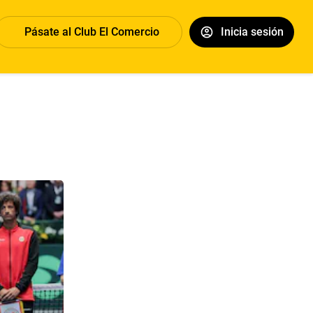
Pásate al Club El Comercio
Inicia sesión