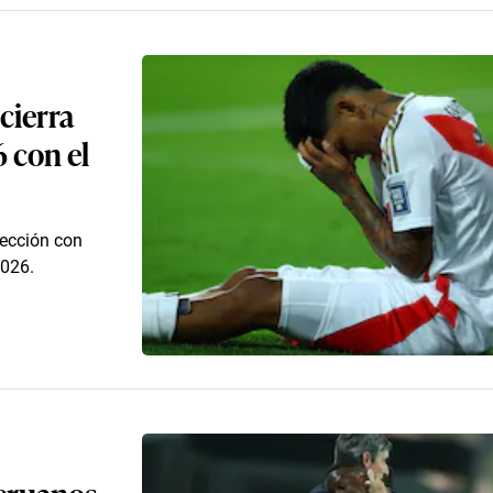
cierra
6 con el
lección con
2026.
peruanos