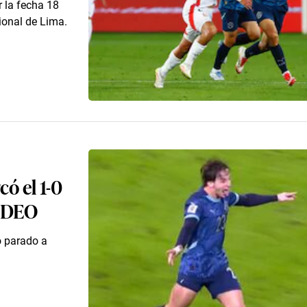
r la fecha 18
ional de Lima.
ó el 1-0
VIDEO
ó parado a