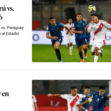
rú vs.
6
ú vs. Paraguay
 el Estadio
y en