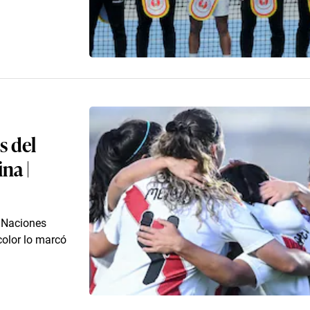
s del
na |
e Naciones
color lo marcó