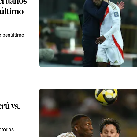
 último
ró penúltimo
rú vs.
atorias