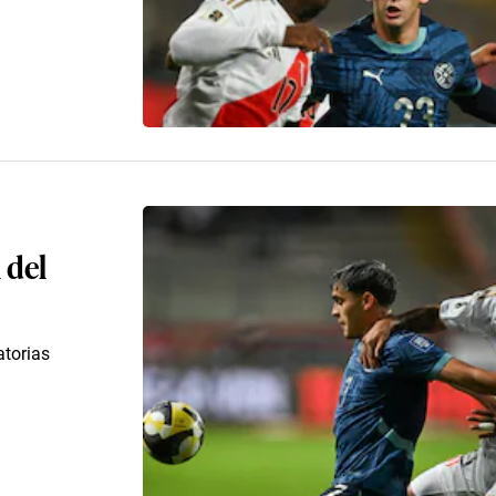
 del
atorias