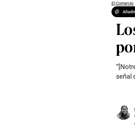
El Comercio
Añadir
Lo
po
“[Notr
señal 