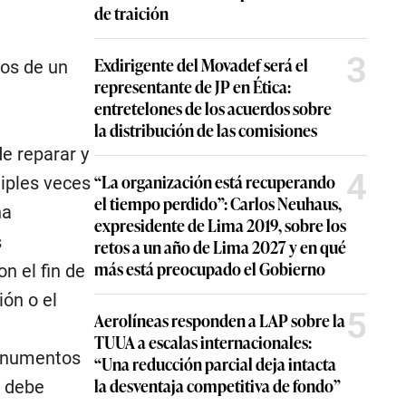
de traición
3
Exdirigente del Movadef será el
ños de un
representante de JP en Ética:
entretelones de los acuerdos sobre
la distribución de las comisiones
e reparar y
4
“La organización está recuperando
tiples veces
el tiempo perdido”: Carlos Neuhaus,
ha
expresidente de Lima 2019, sobre los
s
retos a un año de Lima 2027 y en qué
más está preocupado el Gobierno
on el fin de
ión o el
5
Aerolíneas responden a LAP sobre la
TUUA a escalas internacionales:
monumentos
“Una reducción parcial deja intacta
la desventaja competitiva de fondo”
, debe