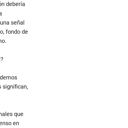
ión debería
a
 una señal
ro, fondo de
no.
z?
podemos
 significan,
onales que
tenso en