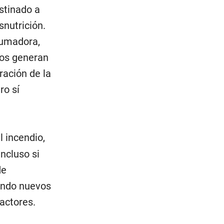
stinado a
nutrición.
rumadora,
nos generan
ración de la
ro sí
l incendio,
incluso si
de
yendo nuevos
 actores.