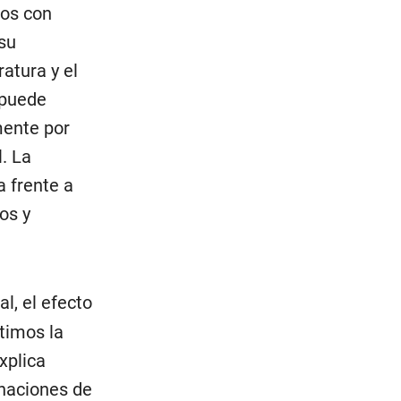
los con
 su
ratura y el
; puede
mente por
l. La
a frente a
os y
l, el efecto
timos la
xplica
onaciones de