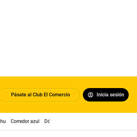
Pásate al Club El Comercio
Inicia sesión
chu
Corredor azul
Dólar
Congreso
Nasca
Acuña
Toled