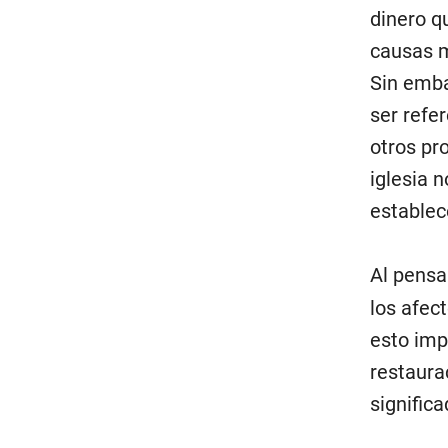
dinero q
causas m
Sin emba
ser refe
otros pr
iglesia n
establec
Al pensa
los afect
esto imp
restaura
significa