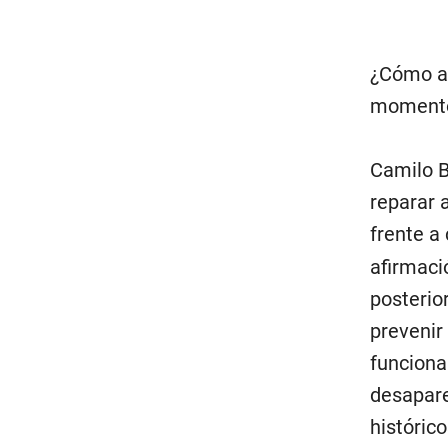
¿Cómo ac
momento
Camilo B
reparar 
frente a
afirmaci
posterior
prevenir 
funcionam
desapare
históric