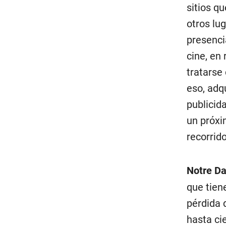
sitios q
otros lu
presencia
cine, en 
tratarse
eso, adqu
publicid
un próxi
recorrido
Notre D
que tien
pérdida 
hasta ci