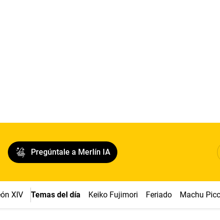
Pregúntale a Merlín IA
ón XIV
Temas del día
Keiko Fujimori
Feriado
Machu Pic