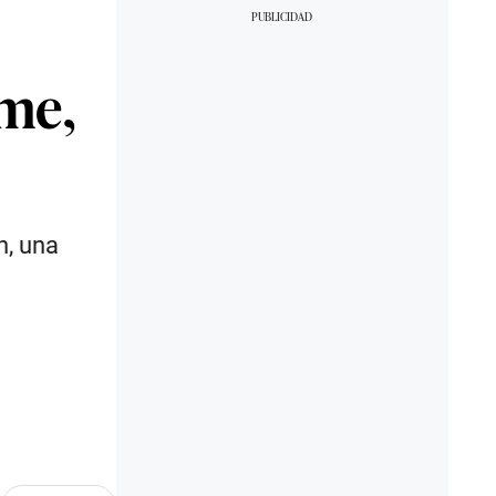
ame,
n, una