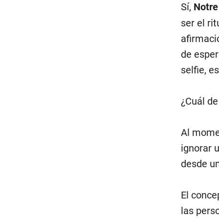
Sí,
Notr
ser el ri
afirmaci
de espera
selfie, 
¿Cuál de
Al mome
ignorar 
desde un
El conce
las pers