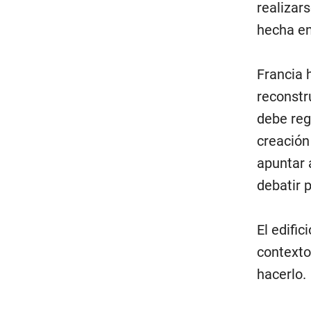
realizar
hecha en
Francia 
reconstru
debe reg
creación 
apuntar 
debatir 
El edifi
contexto
hacerlo.