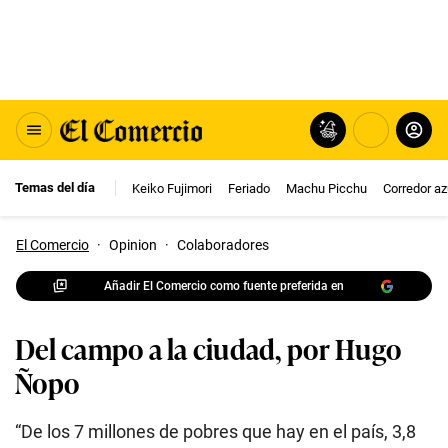
Temas del día
Keiko Fujimori
Feriado
Machu Picchu
Corredor az
El Comercio
·
Opinion
·
Colaboradores
Añadir El Comercio como fuente preferida en
Del campo a la ciudad, por Hugo
Ñopo
“De los 7 millones de pobres que hay en el país, 3,8