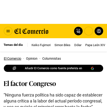
Temas del día
Keiko Fujimori
Simon Biles
Dólar
Papa León XIV
El Comercio
·
Opinion
·
Columnistas
Añadir El Comercio como fuente preferida en
El factor Congreso
“Ninguna fuerza política ha sido capaz de establecer
alguna crítica a la labor del actual período congresal,
y ese es quizás el principal error hasta la fecha”.