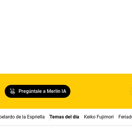
Pregúntale a Merlín IA
belardo de la Espriella
Temas del día
Keiko Fujimori
Feriad