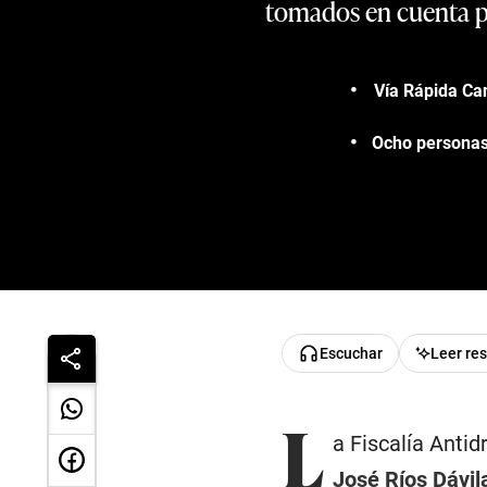
tomados en cuenta po
Vía Rápida Can
Ocho personas 
Escuchar
Leer re
L
a Fiscalía Antid
José Ríos Dávil