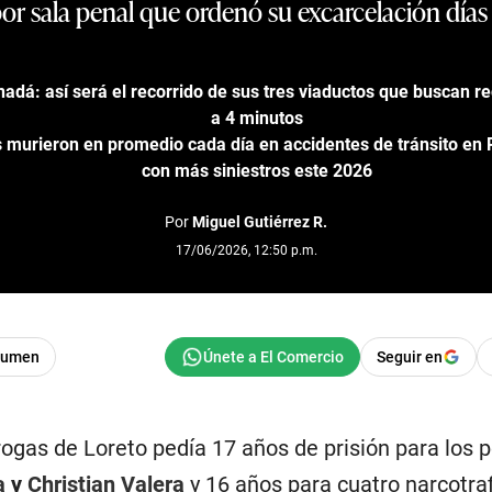
r sala penal que ordenó su excarcelación días a
adá: así será el recorrido de sus tres viaductos que buscan re
a 4 minutos
murieron en promedio cada día en accidentes de tránsito en P
con más siniestros este 2026
Por
Miguel Gutiérrez R.
17/06/2026, 12:50 p.m.
sumen
Seguir en
rogas de Loreto pedía 17 años de prisión para los p
a
y
Christian Valera
y 16 años para cuatro narcotra