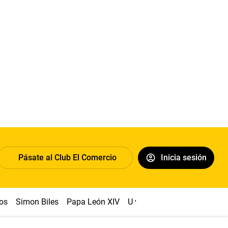
Pásate al Club El Comercio
Inicia sesión
os
Simon Biles
Papa León XIV
U vs Cristal
Dólar
Congr