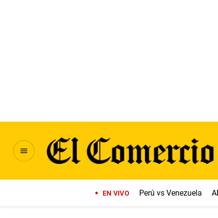
Perú vs Venezuela
A
EN VIVO