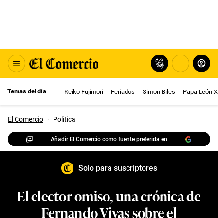
Temas del día
Keiko Fujimori
Feriados
Simon Biles
Papa León X
El Comercio
·
Politica
Añadir El Comercio como fuente preferida en
Solo para suscriptores
El elector omiso, una crónica de
Fernando Vivas sobre el