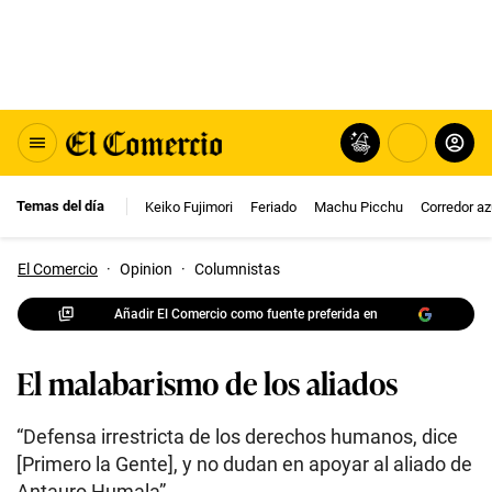
Temas del día
Keiko Fujimori
Feriado
Machu Picchu
Corredor az
El Comercio
·
Opinion
·
Columnistas
Añadir El Comercio como fuente preferida en
El malabarismo de los aliados
“Defensa irrestricta de los derechos humanos, dice
[Primero la Gente], y no dudan en apoyar al aliado de
Antauro Humala”.