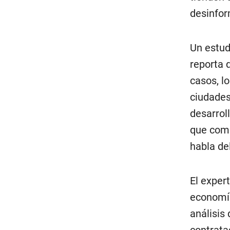
desinfor
Un estud
reporta 
casos, l
ciudades 
desarrol
que comp
habla de
El exper
economía
análisis 
contrata