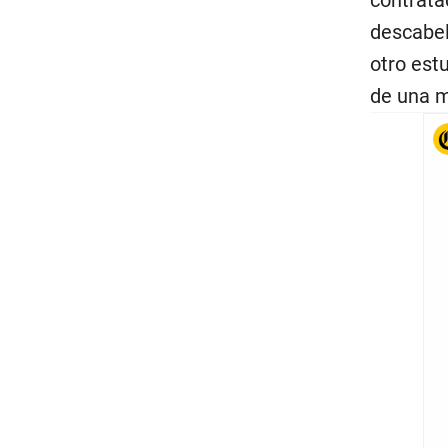
descabel
otro est
de una m