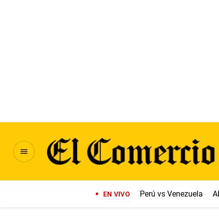
Perú vs Venezuela
A
EN VIVO