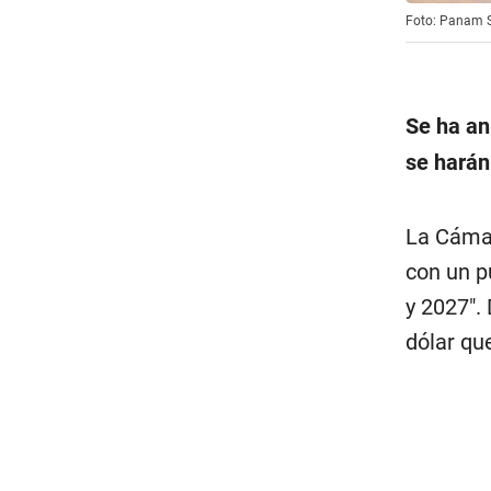
Foto: Panam 
Se ha an
se harán
La Cámar
con un p
y 2027″.
dólar qu