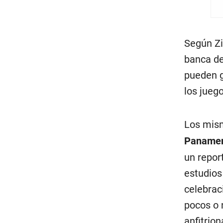
Según Zim
banca de
pueden g
los juego
Los mis
Panamer
un repor
estudios
celebrac
pocos o 
anfitrion