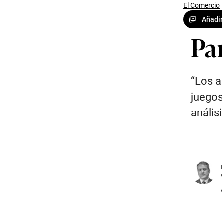
El Comercio
Añadir
Pa
“Los a
juegos
anális