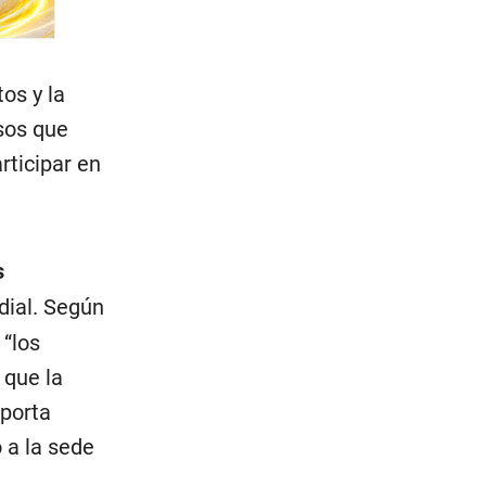
tos y la
sos que
rticipar en
s
dial. Según
 “los
 que la
aporta
 a la sede