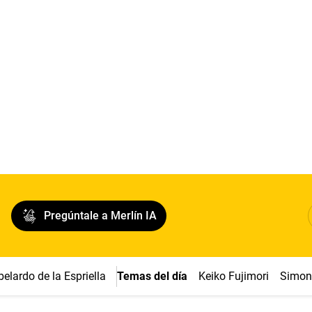
Pregúntale a Merlín IA
belardo de la Espriella
Temas del día
Keiko Fujimori
Simon 