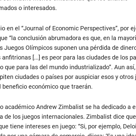
mados o interesados.
io en el “Journal of Economic Perspectives”, por e
que “la conclusión abrumadora es que, en la mayorí
os Juegos Olímpicos suponen una pérdida de dinero
anfitrionas [...] es peor para las ciudades de los p
lo que para las del mundo industrializado”. Aun así
iten ciudades o países por auspiciar esos y otros 
l beneficio económico que traerán.
to académico Andrew Zimbalist se ha dedicado a es
 de los juegos internacionales. Zimbalist dice q
que tiene intereses en juego: “Si, por ejemplo, Deloi
da por una cámara de comercio, dijera: ‘Es una ide