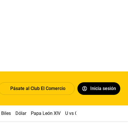
Pásate al Club El Comercio
Inicia sesión
Biles
Dólar
Papa León XIV
U vs Cristal
Congreso
Mach