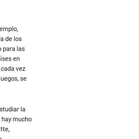
jemplo,
a de los
 para las
aíses en
, cada vez
juegos, se
tudiar la
ue hay mucho
tte,
a