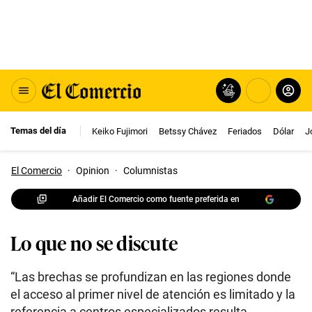
Temas del día
Keiko Fujimori
Betssy Chávez
Feriados
Dólar
J
El Comercio
·
Opinion
·
Columnistas
Añadir El Comercio como fuente preferida en
Lo que no se discute
“Las brechas se profundizan en las regiones donde
el acceso al primer nivel de atención es limitado y la
referencia a centros especializados resulta