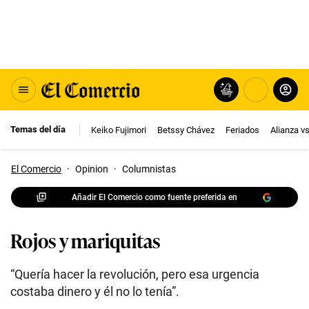
Temas del día
Keiko Fujimori
Betssy Chávez
Feriados
Alianza v
El Comercio
·
Opinion
·
Columnistas
Añadir El Comercio como fuente preferida en
Rojos y mariquitas
“Quería hacer la revolución, pero esa urgencia
costaba dinero y él no lo tenía”.