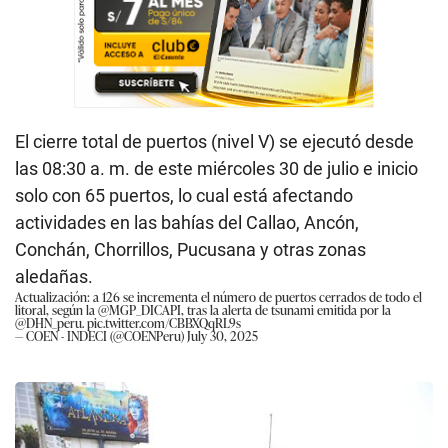
El cierre total de puertos (nivel V) se ejecutó desde
las 08:30 a. m. de este miércoles 30 de julio e inicio
solo con 65 puertos, lo cual está afectando
actividades en las bahías del Callao, Ancón,
Conchán, Chorrillos, Pucusana y otras zonas
aledañas.
Actualización: a 126 se incrementa el número de puertos cerrados de todo el
litoral, según la
@MGP_DICAPI
, tras la alerta de tsunami emitida por la
@DHN_peru
.
pic.twitter.com/CBBXQqRL9s
— COEN - INDECI (@COENPeru)
July 30, 2025