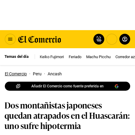
Temas del día
Keiko Fujimori
Feriado
Machu Picchu
Corredor az
El Comercio
·
Peru
·
Ancash
Añadir El Comercio como fuente preferida en
Dos montañistas japoneses
quedan atrapados en el Huascarán:
uno sufre hipotermia