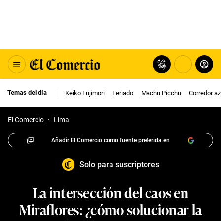
Temas del día
Keiko Fujimori
Feriado
Machu Picchu
Corredor az
El Comercio
·
Lima
Añadir El Comercio como fuente preferida en
Solo para suscriptores
La intersección del caos en
Miraflores: ¿cómo solucionar la