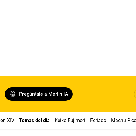
Pregúntale a Merlín IA
ón XIV
Temas del día
Keiko Fujimori
Feriado
Machu Pic