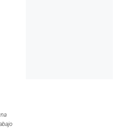
una
abajo