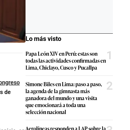
Lo más visto
1
Papa León XIV en Perú: estas son
todas las actividades confirmadas en
Lima, Chiclayo, Cusco y Pucallpa
ongreso
2
Simone Biles en Lima: paso a paso,
la agenda de la gimnasta más
es de
ganadora del mundo y una visita
que emocionará a toda una
selección nacional
Aerolíneas responden a LAP sobre la