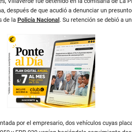
s, Villaverde fue detenido en la comisaría de La Pl
ina, después de que acudió a denunciar un presunto
s de la
Policía Nacional
. Su retención se debió a u
ntada por el empresario, dos vehículos cuyas plac