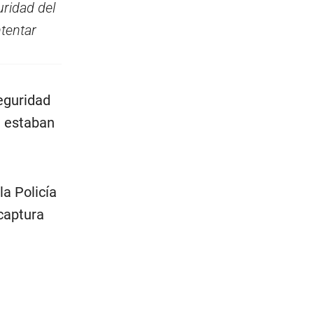
uridad del
ntentar
seguridad
e estaban
la Policía
captura