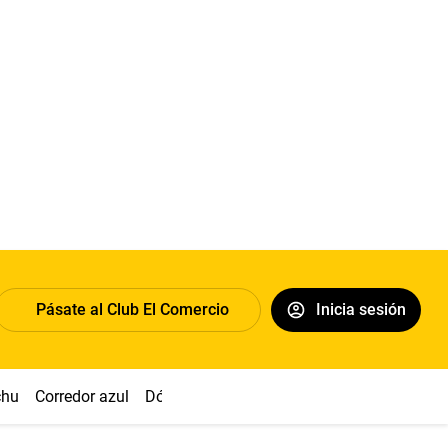
Pásate al Club El Comercio
Inicia sesión
chu
Corredor azul
Dólar
Congreso
Nasca
Acuña
Toled