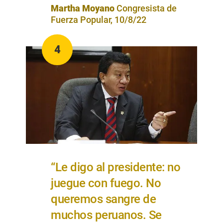
Martha Moyano
Congresista de
Fuerza Popular, 10/8/22
4
“Le digo al presidente: no
juegue con fuego. No
queremos sangre de
muchos peruanos. Se