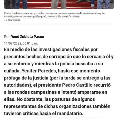
Pedro Castillo apeló al apoyo de las rondas campesinas en medio de la crisis política y las
investigaciones por corrupción que lo cercan a él y a sus familiares.
/
César Bueno
Por
René Zubieta Pacco
11/08/2022, 06:01 p.m.
En medio de las investigaciones fiscales por
presuntos hechos de corrupción que lo cercan a él y
a su entorno y mientras la policía buscaba a su
cuñada,
Yenifer Paredes
, hasta ese momento
prófuga de la justicia (
por la tarde se entregó
a las
autoridades), el presidente
Pedro Castillo
recurrió
a las rondas campesinas e intentó ampararse en
ellas. No obstante, las posturas de algunos
representantes de dichas organizaciones también
tuvieron críticas hacia el mandatario.