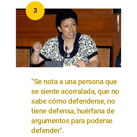
3
“Se nota a una persona que
se siente acorralada, que no
sabe cómo defenderse, no
tiene defensa, huérfana de
argumentos para poderse
defender".