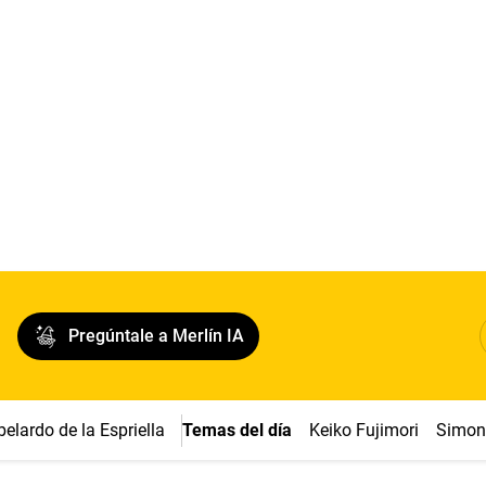
Pregúntale a Merlín IA
belardo de la Espriella
Temas del día
Keiko Fujimori
Simon 