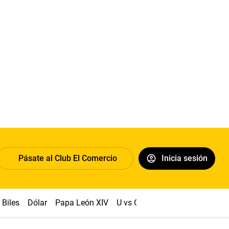
Pásate al Club El Comercio
Inicia sesión
Biles
Dólar
Papa León XIV
U vs Cristal
Congreso
Mach