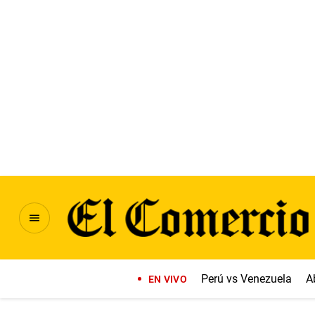
Perú vs Venezuela
A
EN VIVO