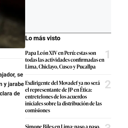
Lo más visto
1
Papa León XIV en Perú: estas son
todas las actividades confirmadas en
Lima, Chiclayo, Cusco y Pucallpa
ajador, se
2
Exdirigente del Movadef ya no será
n y jarabe
el representante de JP en Ética:
clara de
entretelones de los acuerdos
iniciales sobre la distribución de las
comisiones
Simone Biles en Lima: paso a paso,