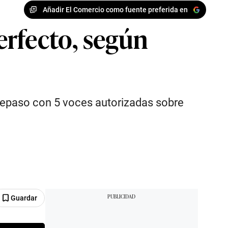
Añadir El Comercio como fuente preferida en
erfecto, según
 repaso con 5 voces autorizadas sobre
Guardar