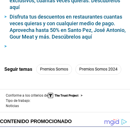
exclusivos, cuantas veces quieras. Descúbrelos
2
aquí
4
s
Disfruta tus descuentos en restaurantes cuantas
e
c
veces quieras y con cualquier medio de pago.
o
Aprovecha hasta 50% en Santo Pez, José Antonio,
n
d
Gour Meat y más. Descúbrelos aquí
s
Seguir temas
Premios Somos
Premios Somos 2024
Conforme a los criterios de
Tipo de trabajo:
Noticias