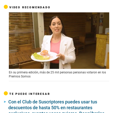
VIDEO RECOMENDADO
0
En su primera edición, más de 25 mil personas personas votaron en los
o
Premios Somos
f
1
m
i
TE PUEDE INTERESAR
n
u
Con el Club de Suscriptores puedes usar tus
t
e
descuentos de hasta 50% en restaurantes
,