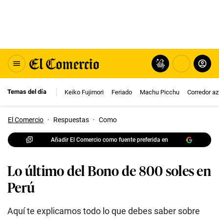
Temas del día
Keiko Fujimori
Feriado
Machu Picchu
Corredor az
El Comercio
·
Respuestas
·
Como
Añadir El Comercio como fuente preferida en
Lo último del Bono de 800 soles en
Perú
Aquí te explicamos todo lo que debes saber sobre