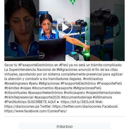
00:00
/
00:48
Sacar tu #PasaporteElectrónico en #Perú ya no será un trámite complicado.
La Superintendencia Nacional de #Migraciones anunció el fin de las citas
virtuales, apostando por un sistema completamente presencial para agilizar
la atención y combatir a los tramitadores ilegales. #noticiashoy
#breakingnews #peru #Migraciones #PasaporteElectrónico #PasaportePerú
#trámites #viajes #documentos #pasaporte #MigracionesPerú
#citasvirtuales #pasaporteelectrónico #noticiasperu #viajesinternacionales
#trámitepresencial #pasaporte2026 #documentodeviaje #últimahora
#PerúNoticias SUSCRÍBETE AQUÍ ► https://bit.ly/3lEGJn8 Web:
https://diariocorreo.pe Twitter: https://twitter.com/diariocorreo Facebook:
https://www.facebook.com/CorreoPeru/