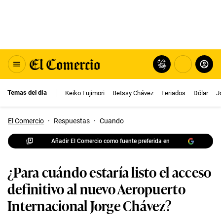
Temas del día
Keiko Fujimori
Betssy Chávez
Feriados
Dólar
J
El Comercio
·
Respuestas
·
Cuando
Añadir El Comercio como fuente preferida en
¿Para cuándo estaría listo el acceso
definitivo al nuevo Aeropuerto
Internacional Jorge Chávez?