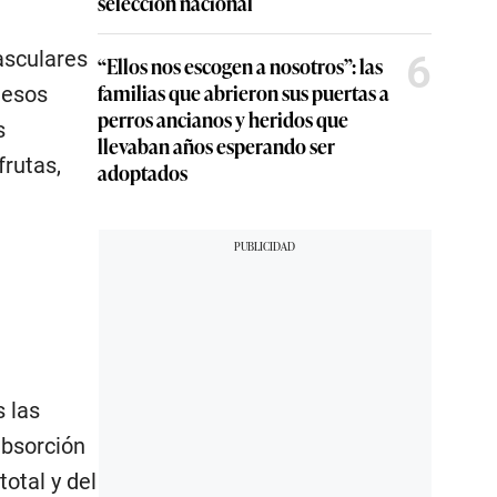
selección nacional
asculares
6
“Ellos nos escogen a nosotros”: las
familias que abrieron sus puertas a
 esos
perros ancianos y heridos que
s
llevaban años esperando ser
frutas,
adoptados
s las
absorción
otal y del