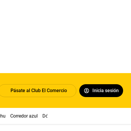
Pásate al Club El Comercio
Inicia sesión
chu
Corredor azul
Dólar
Congreso
Nasca
Acuña
Toled