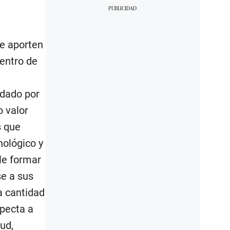
ue aporten
entro de
ndado por
o valor
s que
nológico y
le formar
se a sus
a cantidad
specta a
tud,