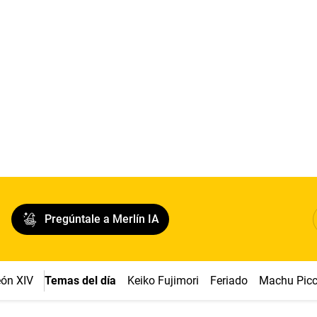
Pregúntale a Merlín IA
ón XIV
Temas del día
Keiko Fujimori
Feriado
Machu Pic