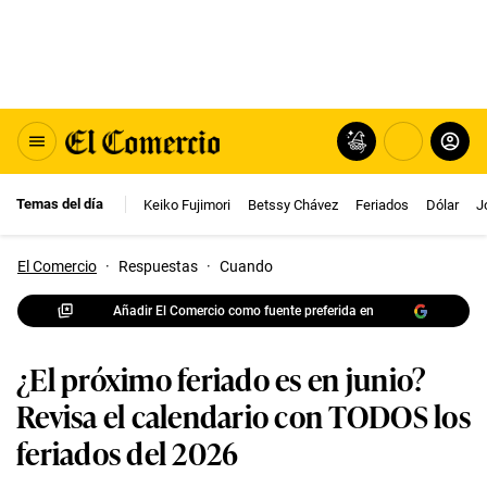
Temas del día
Keiko Fujimori
Betssy Chávez
Feriados
Dólar
J
El Comercio
·
Respuestas
·
Cuando
Añadir El Comercio como fuente preferida en
¿El próximo feriado es en junio?
Revisa el calendario con TODOS los
feriados del 2026