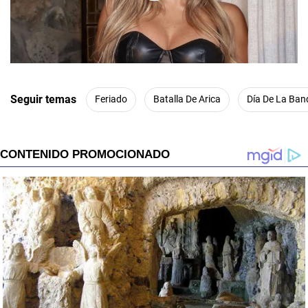
00:00
/
01:00
Seguir temas
Feriado
Batalla De Arica
Día De La Ban