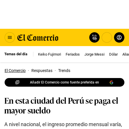
Temas del día
Keiko Fujimori
Feriados
Jorge Messi
Dólar
Ali
El Comercio
·
Respuestas
·
Trends
Añadir El Comercio como fuente preferida en
En esta ciudad del Perú se paga el
mayor sueldo
A nivel nacional, el ingreso promedio mensual varía,