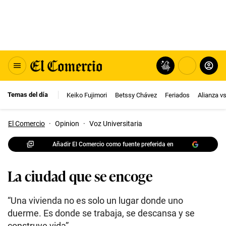
Temas del día
Keiko Fujimori
Betssy Chávez
Feriados
Alianza v
El Comercio
·
Opinion
·
Voz Universitaria
Añadir El Comercio como fuente preferida en
La ciudad que se encoge
“Una vivienda no es solo un lugar donde uno
duerme. Es donde se trabaja, se descansa y se
construye vida”.