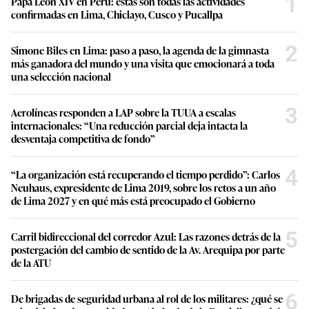
1
Papa León XIV en Perú: estas son todas las actividades
confirmadas en Lima, Chiclayo, Cusco y Pucallpa
2
Simone Biles en Lima: paso a paso, la agenda de la gimnasta
más ganadora del mundo y una visita que emocionará a toda
una selección nacional
3
Aerolíneas responden a LAP sobre la TUUA a escalas
internacionales: “Una reducción parcial deja intacta la
desventaja competitiva de fondo”
4
“La organización está recuperando el tiempo perdido”: Carlos
Neuhaus, expresidente de Lima 2019, sobre los retos a un año
de Lima 2027 y en qué más está preocupado el Gobierno
5
Carril bidireccional del corredor Azul: Las razones detrás de la
postergación del cambio de sentido de la Av. Arequipa por parte
de la ATU
6
De brigadas de seguridad urbana al rol de los militares: ¿qué se