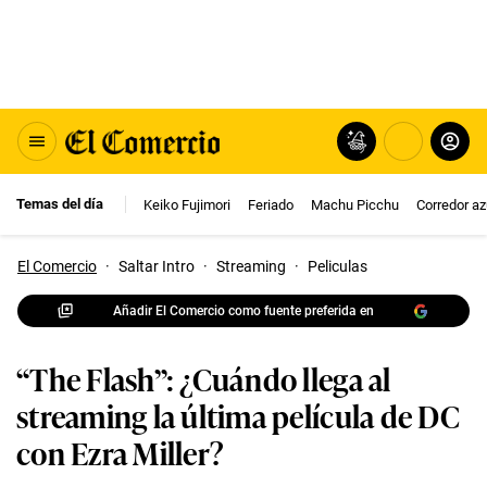
Temas del día
Keiko Fujimori
Feriado
Machu Picchu
Corredor az
El Comercio
·
Saltar Intro
·
Streaming
·
Peliculas
Añadir El Comercio como fuente preferida en
“The Flash”: ¿Cuándo llega al
streaming la última película de DC
con Ezra Miller?