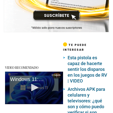
TE PUEDE
INTERESAR
Esta pistola es
capaz de hacerte
VIDEO RECOMENDADO
sentir los disparos
en los juegos de RV
Windows 11: Todas las novedades de este nuevo sistema operativo
| VIDEO
Archivos APK para
celulares y
televisores: ¿qué
0
son y cómo puedo
seconds
verificar si son