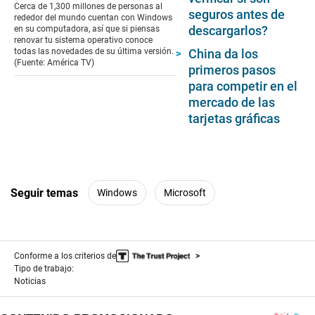
of
Cerca de 1,300 millones de personas al
seguros antes de
5
rededor del mundo cuentan con Windows
minutes,
descargarlos?
en su computadora, así que si piensas
50
renovar tu sistema operativo conoce
seconds
todas las novedades de su última versión.
China da los
(Fuente: América TV)
primeros pasos
para competir en el
mercado de las
tarjetas gráficas
Seguir temas
Windows
Microsoft
Conforme a los criterios de
Tipo de trabajo:
Noticias