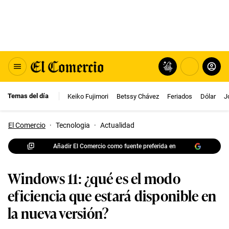
Temas del día
Keiko Fujimori
Betssy Chávez
Feriados
Dólar
J
El Comercio
·
Tecnologia
·
Actualidad
Añadir El Comercio como fuente preferida en
Windows 11: ¿qué es el modo
eficiencia que estará disponible en
la nueva versión?