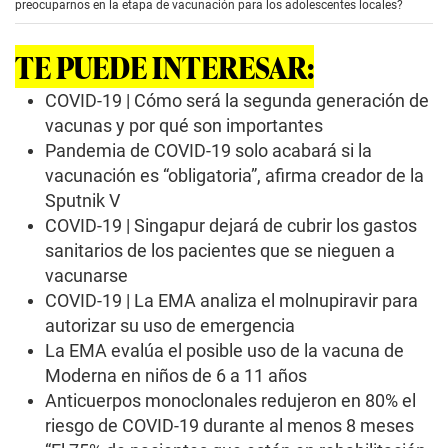
preocuparnos en la etapa de vacunación para los adolescentes locales?
s
o
f
TE PUEDE INTERESAR:
4
m
i
COVID-19 | Cómo será la segunda generación de
n
vacunas y por qué son importantes
u
t
Pandemia de COVID-19 solo acabará si la
e
vacunación es “obligatoria”, afirma creador de la
s
,
Sputnik V
2
4
COVID-19 | Singapur dejará de cubrir los gastos
s
sanitarios de los pacientes que se nieguen a
e
c
vacunarse
o
COVID-19 | La EMA analiza el molnupiravir para
n
d
autorizar su uso de emergencia
s
La EMA evalúa el posible uso de la vacuna de
Moderna en niños de 6 a 11 años
Anticuerpos monoclonales redujeron en 80% el
riesgo de COVID-19 durante al menos 8 meses