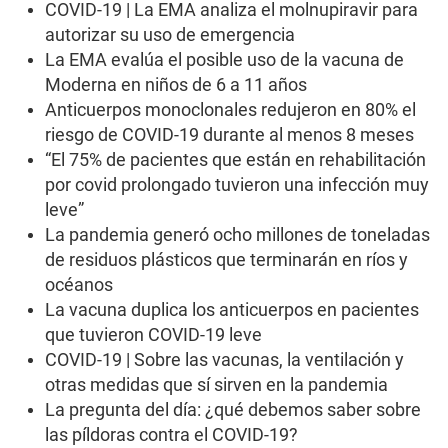
2
COVID-19 | La EMA analiza el molnupiravir para
m
autorizar su uso de emergencia
i
n
La EMA evalúa el posible uso de la vacuna de
u
Moderna en niños de 6 a 11 años
t
e
Anticuerpos monoclonales redujeron en 80% el
s
,
riesgo de COVID-19 durante al menos 8 meses
3
“El 75% de pacientes que están en rehabilitación
2
s
por covid prolongado tuvieron una infección muy
e
leve”
c
o
La pandemia generó ocho millones de toneladas
n
de residuos plásticos que terminarán en ríos y
d
s
océanos
La vacuna duplica los anticuerpos en pacientes
que tuvieron COVID-19 leve
COVID-19 | Sobre las vacunas, la ventilación y
otras medidas que sí sirven en la pandemia
La pregunta del día: ¿qué debemos saber sobre
las píldoras contra el COVID-19?