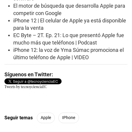
s
El motor de búsqueda que desarrolla Apple para
,
5
competir con Google
7
iPhone 12 | El celular de Apple ya está disponible
s
e
para la venta
c
EC Byte – 2T. Ep. 21: Lo que presentó Apple fue
o
n
mucho más que teléfonos | Podcast
d
iPhone 12: la voz de Yma Súmac promociona el
s
último teléfono de Apple | VIDEO
Síguenos en Twitter:
Tweets by tecnoycienciaEC
Seguir temas
Apple
IPhone