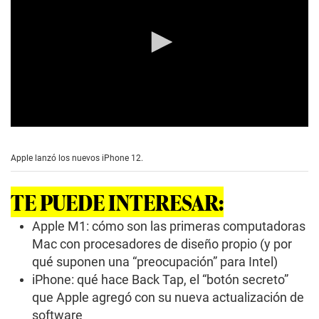
0
s
e
Apple lanzó los nuevos iPhone 12.
c
o
n
TE PUEDE INTERESAR:
d
s
o
Apple M1: cómo son las primeras computadoras
f
Mac con procesadores de diseño propio (y por
3
m
qué suponen una “preocupación” para Intel)
i
iPhone: qué hace Back Tap, el “botón secreto”
n
u
que Apple agregó con su nueva actualización de
t
e
software