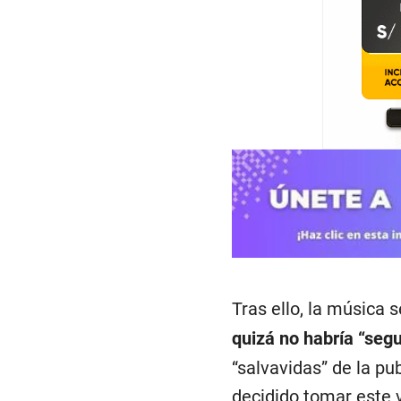
Tras ello, la música s
quizá no habría “segu
“salvavidas” de la pu
decidido tomar este 