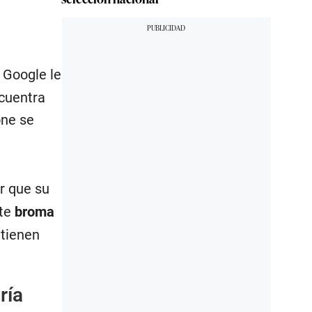
e Google le
ncuentra
one se
ar que su
nte
broma
 tienen
ría