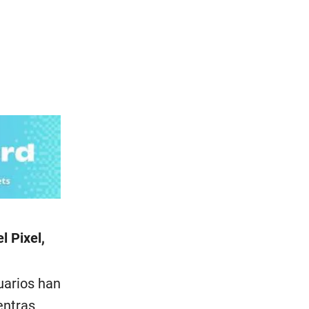
l Pixel,
uarios han
entras