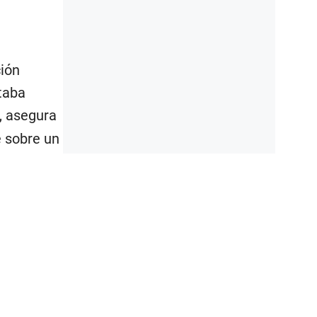
ción
taba
”, asegura
e sobre un