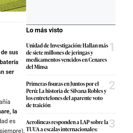
Lo más visto
1
Unidad de Investigación: Hallan más
de siete millones de jeringas y
 de sus
medicamentos vencidos en Cenares
batería
del Minsa
an ser
2
Primeras fisuras en Juntos por el
Perú: La historia de Silvana Robles y
los entretelones del aparente voto
añía
de traición
are, la
3
dad es
Aerolíneas responden a LAP sobre la
TUUA a escalas internacionales:
 siempre).