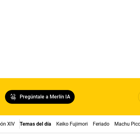
Pregúntale a Merlín IA
ón XIV
Temas del día
Keiko Fujimori
Feriado
Machu Pic