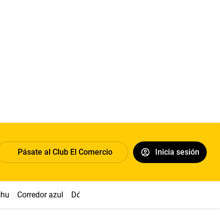
Pásate al Club El Comercio
Inicia sesión
chu
Corredor azul
Dólar
Congreso
Nasca
Acuña
Toled