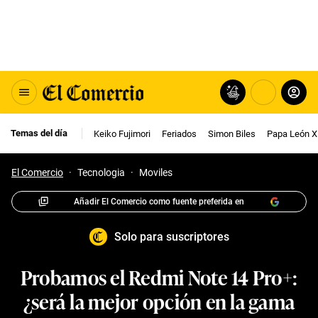
Temas del día
Keiko Fujimori
Feriados
Simon Biles
Papa León X
El Comercio
·
Tecnologia
·
Moviles
Añadir El Comercio como fuente preferida en
Solo para suscriptores
Probamos el Redmi Note 14 Pro+:
¿será la mejor opción en la gama