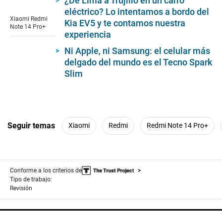
¿De Lima a Trujillo en un carro
0
seconds
eléctrico? Lo intentamos a bordo del
of
Xiaomi Redmi
Kia EV5 y te contamos nuestra
9
Note 14 Pro+
seconds
experiencia
Ni Apple, ni Samsung: el celular más
delgado del mundo es el Tecno Spark
Slim
Seguir temas
Xiaomi
Redmi
Redmi Note 14 Pro+
Conforme a los criterios de
Tipo de trabajo:
Revisión